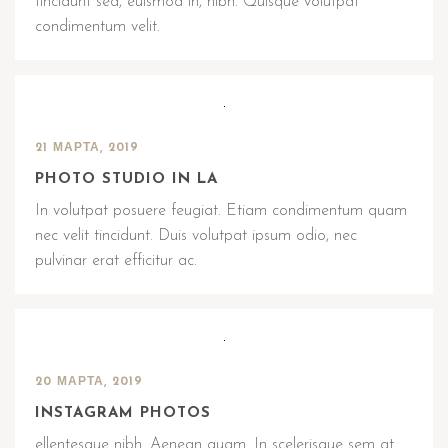
tincidunt sed, euismod in, nibh. Quisque volutpat
condimentum velit.
21 МАРТА, 2019
PHOTO STUDIO IN LA
In volutpat posuere feugiat. Etiam condimentum quam
nec velit tincidunt. Duis volutpat ipsum odio, nec
pulvinar erat efficitur ac.
20 МАРТА, 2019
INSTAGRAM PHOTOS
ellentesque nibh. Aenean quam. In scelerisque sem at