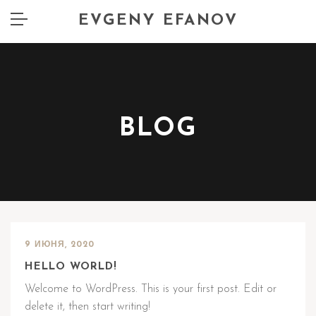
EVGENY EFANOV
BLOG
9 ИЮНЯ, 2020
HELLO WORLD!
Welcome to WordPress. This is your first post. Edit or
delete it, then start writing!